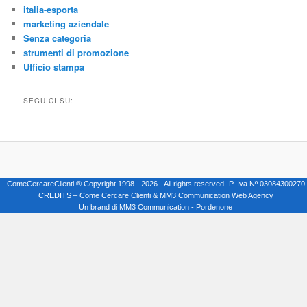
italia-esporta
marketing aziendale
Senza categoria
strumenti di promozione
Ufficio stampa
SEGUICI SU:
ComeCercareClienti ® Copyright 1998 - 2026 - All rights reserved -P. Iva Nº 03084300270
CREDITS –
Come Cercare Clienti
& MM3 Communication
Web Agency
Un brand di MM3 Communication - Pordenone