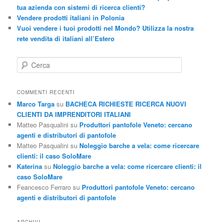
tua azienda con sistemi di ricerca clienti?
Vendere prodotti italiani in Polonia
Vuoi vendere i tuoi prodotti nel Mondo? Utilizza la nostra
rete vendita di italiani all’Estero
C
e
r
c
COMMENTI RECENTI
a
Marco Targa
su
BACHECA RICHIESTE RICERCA NUOVI
CLIENTI DA IMPRENDITORI ITALIANI
Matteo Pasqualini
su
Produttori pantofole Veneto: cercano
agenti e distributori di pantofole
Matteo Pasqualini
su
Noleggio barche a vela: come ricercare
clienti: il caso SoloMare
Katerina
su
Noleggio barche a vela: come ricercare clienti: il
caso SoloMare
Feancesco Ferraro
su
Produttori pantofole Veneto: cercano
agenti e distributori di pantofole