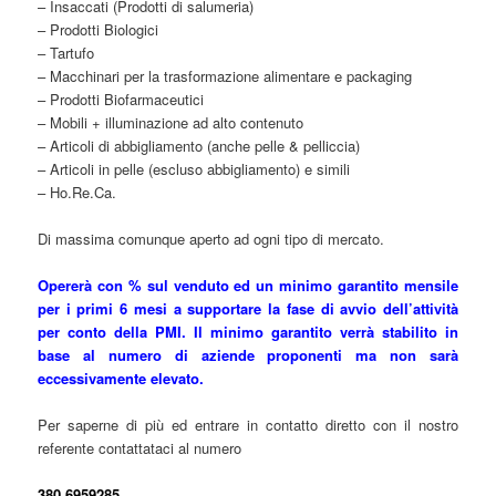
– Insaccati (Prodotti di salumeria)
– Prodotti Biologici
– Tartufo
– Macchinari per la trasformazione alimentare e packaging
– Prodotti Biofarmaceutici
– Mobili + illuminazione ad alto contenuto
– Articoli di abbigliamento (anche pelle & pelliccia)
– Articoli in pelle (escluso abbigliamento) e simili
– Ho.Re.Ca.
Di massima comunque aperto ad ogni tipo di mercato.
Opererà con % sul venduto ed un minimo garantito mensile
per i primi 6 mesi a supportare la fase di avvio dell’attività
per conto della PMI. Il minimo garantito verrà stabilito in
base al numero di aziende proponenti ma non sarà
eccessivamente elevato.
Per saperne di più ed entrare in contatto diretto con il nostro
referente contattataci al numero
380.6959285