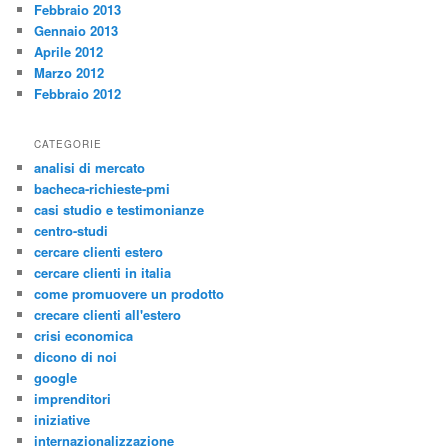
Febbraio 2013
Gennaio 2013
Aprile 2012
Marzo 2012
Febbraio 2012
CATEGORIE
analisi di mercato
bacheca-richieste-pmi
casi studio e testimonianze
centro-studi
cercare clienti estero
cercare clienti in italia
come promuovere un prodotto
crecare clienti all'estero
crisi economica
dicono di noi
google
imprenditori
iniziative
internazionalizzazione