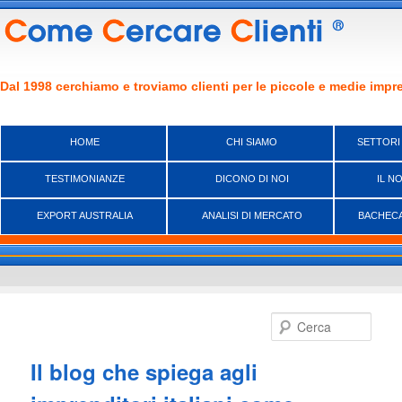
Dal 1998 cerchiamo e troviamo clienti per le piccole e medie impre
HOME
CHI SIAMO
SETTORI
TESTIMONIANZE
DICONO DI NOI
IL N
EXPORT AUSTRALIA
ANALISI DI MERCATO
BACHECA
Vai
al
Cerca
contenuto
principale
Il blog che spiega agli