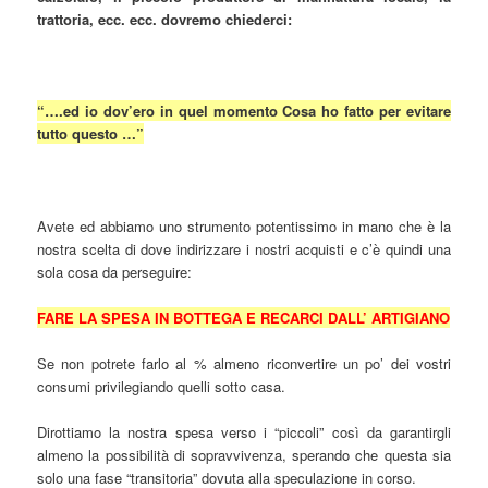
trattoria, ecc. ecc. dovremo chiederci:
“….ed io dov’ero in quel momento Cosa ho fatto per evitare
tutto questo …”
Avete ed abbiamo uno strumento potentissimo in mano che è la
nostra scelta di dove indirizzare i nostri acquisti e c’è quindi una
sola cosa da perseguire:
FARE LA SPESA IN BOTTEGA E RECARCI DALL’ ARTIGIANO
Se non potrete farlo al % almeno riconvertire un po’ dei vostri
consumi privilegiando quelli sotto casa.
Dirottiamo la nostra spesa verso i “piccoli” così da garantirgli
almeno la possibilità di sopravvivenza, sperando che questa sia
solo una fase “transitoria” dovuta alla speculazione in corso.