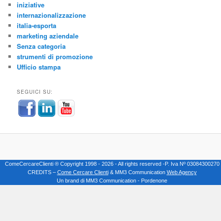
iniziative
internazionalizzazione
italia-esporta
marketing aziendale
Senza categoria
strumenti di promozione
Ufficio stampa
SEGUICI SU:
ComeCercareClienti ® Copyright 1998 - 2026 - All rights reserved -P. Iva Nº 03084300270
CREDITS –
Come Cercare Clienti
& MM3 Communication
Web Agency
Un brand di MM3 Communication - Pordenone