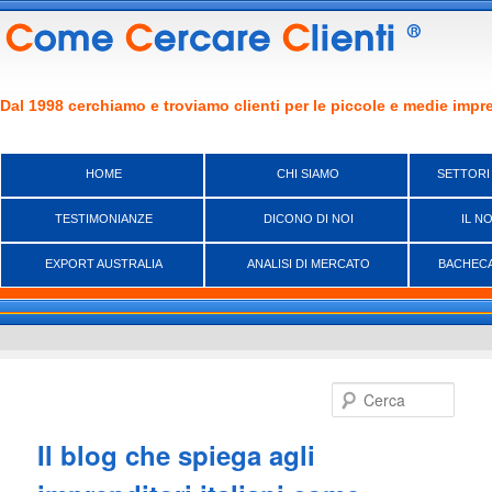
Dal 1998 cerchiamo e troviamo clienti per le piccole e medie impre
HOME
CHI SIAMO
SETTORI
TESTIMONIANZE
DICONO DI NOI
IL N
EXPORT AUSTRALIA
ANALISI DI MERCATO
BACHECA
Vai
al
Cerca
contenuto
principale
Il blog che spiega agli