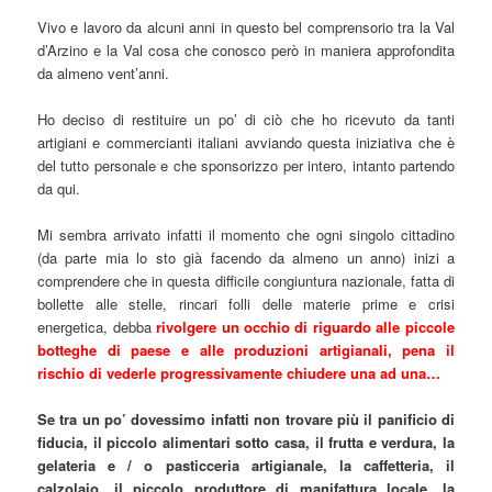
Vivo e lavoro da alcuni anni in questo bel comprensorio tra la Val
d’Arzino e la Val cosa che conosco però in maniera approfondita
da almeno vent’anni.
Ho deciso di restituire un po’ di ciò che ho ricevuto da tanti
artigiani e commercianti italiani avviando questa iniziativa che è
del tutto personale e che sponsorizzo per intero, intanto partendo
da qui.
Mi sembra arrivato infatti il momento che ogni singolo cittadino
(da parte mia lo sto già facendo da almeno un anno) inizi a
comprendere che in questa difficile congiuntura nazionale, fatta di
bollette alle stelle, rincari folli delle materie prime e crisi
energetica, debba
rivolgere un occhio di riguardo alle piccole
botteghe di paese e alle produzioni artigianali, pena il
rischio di vederle progressivamente chiudere una ad una…
Se tra un po’ dovessimo infatti non trovare più il panificio di
fiducia, il piccolo alimentari sotto casa, il frutta e verdura, la
gelateria e / o pasticceria artigianale, la caffetteria, il
calzolaio, il piccolo produttore di manifattura locale, la