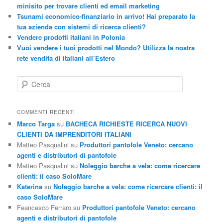
minisito per trovare clienti ed email marketing
Tsunami economico-finanziario in arrivo! Hai preparato la
tua azienda con sistemi di ricerca clienti?
Vendere prodotti italiani in Polonia
Vuoi vendere i tuoi prodotti nel Mondo? Utilizza la nostra
rete vendita di italiani all’Estero
C
e
r
c
COMMENTI RECENTI
a
Marco Targa
su
BACHECA RICHIESTE RICERCA NUOVI
CLIENTI DA IMPRENDITORI ITALIANI
Matteo Pasqualini
su
Produttori pantofole Veneto: cercano
agenti e distributori di pantofole
Matteo Pasqualini
su
Noleggio barche a vela: come ricercare
clienti: il caso SoloMare
Katerina
su
Noleggio barche a vela: come ricercare clienti: il
caso SoloMare
Feancesco Ferraro
su
Produttori pantofole Veneto: cercano
agenti e distributori di pantofole