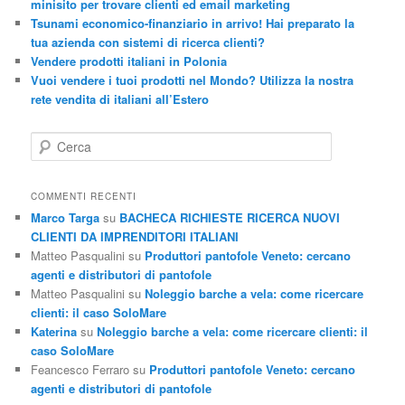
minisito per trovare clienti ed email marketing
Tsunami economico-finanziario in arrivo! Hai preparato la
tua azienda con sistemi di ricerca clienti?
Vendere prodotti italiani in Polonia
Vuoi vendere i tuoi prodotti nel Mondo? Utilizza la nostra
rete vendita di italiani all’Estero
C
e
r
c
COMMENTI RECENTI
a
Marco Targa
su
BACHECA RICHIESTE RICERCA NUOVI
CLIENTI DA IMPRENDITORI ITALIANI
Matteo Pasqualini
su
Produttori pantofole Veneto: cercano
agenti e distributori di pantofole
Matteo Pasqualini
su
Noleggio barche a vela: come ricercare
clienti: il caso SoloMare
Katerina
su
Noleggio barche a vela: come ricercare clienti: il
caso SoloMare
Feancesco Ferraro
su
Produttori pantofole Veneto: cercano
agenti e distributori di pantofole