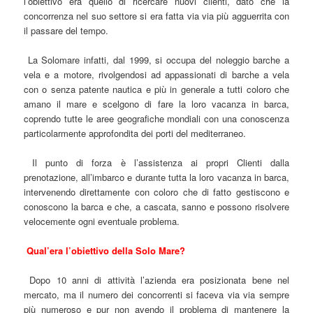
l’obiettivo era quello di ricercare nuovi clienti, dato che la
concorrenza nel suo settore si era fatta via via più agguerrita con
il passare del tempo.
La Solomare infatti, dal 1999, si occupa del noleggio barche a
vela e a motore, rivolgendosi ad appassionati di barche a vela
con o senza patente nautica e più in generale a tutti coloro che
amano il mare e scelgono di fare la loro vacanza in barca,
coprendo tutte le aree geografiche mondiali con una conoscenza
particolarmente approfondita dei porti del mediterraneo.
Il punto di forza è l’assistenza ai propri Clienti dalla
prenotazione, all’imbarco e durante tutta la loro vacanza in barca,
intervenendo direttamente con coloro che di fatto gestiscono e
conoscono la barca e che, a cascata, sanno e possono risolvere
velocemente ogni eventuale problema.
Qual’era l’obiettivo della Solo Mare?
Dopo 10 anni di attività l’azienda era posizionata bene nel
mercato, ma il numero dei concorrenti si faceva via via sempre
più numeroso e pur non avendo il problema di mantenere la