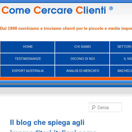
Dal 1998 cerchiamo e troviamo clienti per le piccole e medie impre
HOME
CHI SIAMO
SETTORI
TESTIMONIANZE
DICONO DI NOI
IL N
EXPORT AUSTRALIA
ANALISI DI MERCATO
BACHECA
Vai
al
Cerca
contenuto
principale
Il blog che spiega agli