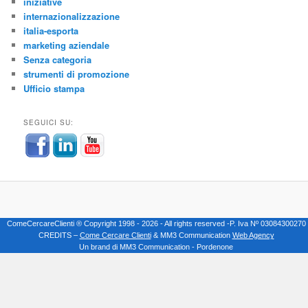
iniziative
internazionalizzazione
italia-esporta
marketing aziendale
Senza categoria
strumenti di promozione
Ufficio stampa
SEGUICI SU:
ComeCercareClienti ® Copyright 1998 - 2026 - All rights reserved -P. Iva Nº 03084300270
CREDITS –
Come Cercare Clienti
& MM3 Communication
Web Agency
Un brand di MM3 Communication - Pordenone