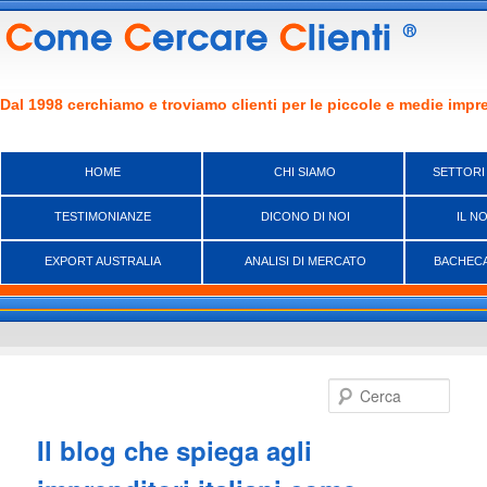
Dal 1998 cerchiamo e troviamo clienti per le piccole e medie impre
HOME
CHI SIAMO
SETTORI
TESTIMONIANZE
DICONO DI NOI
IL N
EXPORT AUSTRALIA
ANALISI DI MERCATO
BACHECA
Vai
Vai
al
al
Cerca
contenuto
contenuto
principale
secondario
Il blog che spiega agli