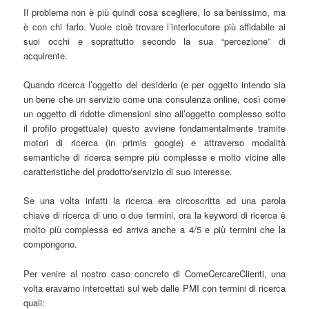
Il problema non è più quindi cosa scegliere, lo sa benissimo, ma
è con chi farlo. Vuole cioè trovare l’interlocutore più affidabile ai
suoi occhi e soprattutto secondo la sua “percezione” di
acquirente.
Quando ricerca l’oggetto del desiderio (e per oggetto intendo sia
un bene che un servizio come una consulenza online, così come
un oggetto di ridotte dimensioni sino all’oggetto complesso sotto
il profilo progettuale) questo avviene fondamentalmente tramite
motori di ricerca (in primis google) e attraverso modalità
semantiche di ricerca sempre più complesse e molto vicine alle
caratteristiche del prodotto/servizio di suo interesse.
Se una volta infatti la ricerca era circoscritta ad una parola
chiave di ricerca di uno o due termini, ora la keyword di ricerca è
molto più complessa ed arriva anche a 4/5 e più termini che la
compongono.
Per venire al nostro caso concreto di ComeCercareClienti, una
volta eravamo intercettati sul web dalle PMI con termini di ricerca
quali: