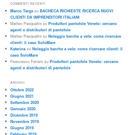
c
COMMENTI RECENTI
a
Marco Targa
su
BACHECA RICHIESTE RICERCA NUOVI
CLIENTI DA IMPRENDITORI ITALIANI
Matteo Pasqualini
su
Produttori pantofole Veneto: cercano
agenti e distributori di pantofole
Matteo Pasqualini
su
Noleggio barche a vela: come ricercare
clienti: il caso SoloMare
Katerina
su
Noleggio barche a vela: come ricercare clienti: il
caso SoloMare
Feancesco Ferraro
su
Produttori pantofole Veneto: cercano
agenti e distributori di pantofole
ARCHIVI
Ottobre 2022
Giugno 2021
Settembre 2020
Gennaio 2020
Dicembre 2019
Novembre 2019
Giugno 2019
Febbraio 2019