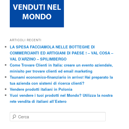
ARTICOLI RECENTI
LA SPESA FACCIAMOLA NELLE BOTTEGHE DI
COMMERCIANTI ED ARTIGIANI DI PAESE ! – VAL COSA –
VAL D’ARZINO – SPILIMBERGO
Come Trovare Clienti in Italia: creare un evento aziendale,
minisito per trovare clienti ed email marketing
Tsunami economico-finanziario in arrivo! Hai preparato la
tua azienda con sistemi di ricerca clienti?
Vendere prodotti italiani in Polonia
Vuoi vendere i tuoi prodotti nel Mondo? Utilizza la nostra
rete vendita di italiani all’Estero
C
e
r