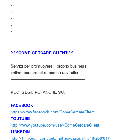
*
*
*
*
*
——————————————————-
*****COME CERCARE CLIENTI***
——————————————————-
Servizi per promuovere il proprio business
online, cercare ed ottenere nuovi clienti!
——————————————————-
PUOI SEGUIRCI ANCHE SU:
FACEBOOK
https://www.facebook.com/ComeCercareClienti
YOUTUBE
http://www.youtube.com/user/ComeCercareClienti
LINKEDIN
http://it.linkedin.com/pub/matteo-pasqualini/18/2b8/817